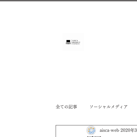
ホームページ制作（長崎
アイス
AISCA
中小企業・個人事業・アーティスト
Home
Sea Line Studio
新着情報
制作
全ての記事
ソーシャルメディア
aisca-web
2020年
トレンド情報
CM制作