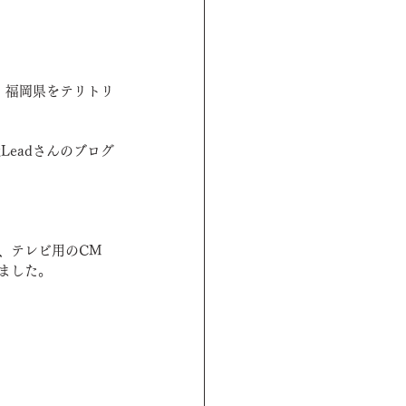
ン
活動状況
、福岡県をテリトリ
ョン
リスペクトソング
eadさんのブログ
、テレビ用のCM
ました。
。