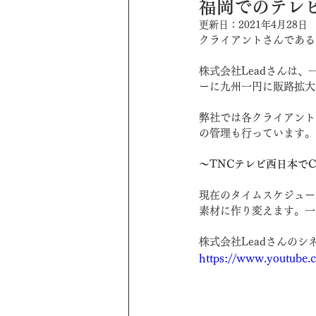
福岡でのテレ
更新日：
2021年4月28日
クライアントさんである
伝える技術
マーケティング
株式会社Leadさんは
ーに九州一円に販路拡大
業務紹介
クライアント紹介
弊社では各クライアント
の管理も行っています。
クライアント様紹介
ホームペ
～TNCテレビ西日本で
現在のタイムスケジュー
素材に作り変えます。一
株式会社Leadさんの
https://www.youtub