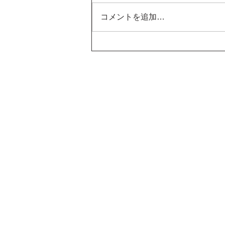
コメントを追加…
【制作事例】THE RELAX
SALON Fukuoka様のブロ
Home
Sea Line Studio
新
グ・SNS運用をサポート
AISCA
P