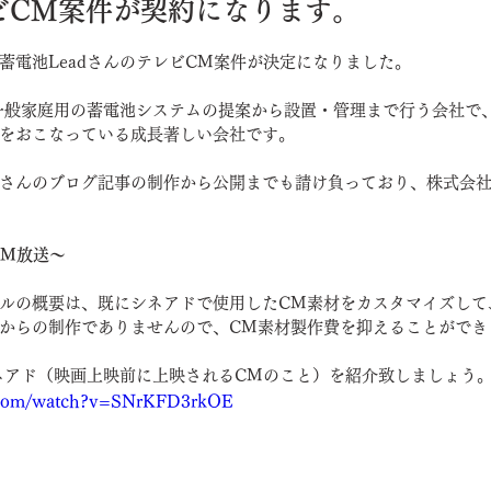
ビCM案件が契約になります。
蓄電池LeadさんのテレビCM案件が決定になりました。
Twitter
日々の出来事
お知らせ
動画プロモーショ
、一般家庭用の蓄電池システムの提案から設置・管理まで行う会社で
をおこなっている成長著しい会社です。
書簡
製作事例
プロジェクト紹介
インフォメーシ
さんのブログ記事の制作から公開までも請け負っており、株式会社L
ージ作成
モーショングラフックス
お知らせ
動画制作
CM放送～
ルの概要は、既にシネアドで使用したCM素材をカスタマイズして
からの制作でありませんので、CM素材製作費を抑えることができ
シネアド（映画上映前に上映されるCMのこと）を紹介致しましょう
e.com/watch?v=SNrKFD3rkOE