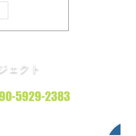
事例｜THE RELAX
LON様 ブログ記事、ブロ
ション
BGM/音楽制作
More
アイキャッチ画像・
stagram用縦型画像を制作
ロジェクト
した
090-5929-2383
10:00
～ PM6:00 (休日：日・祝日）
​お問合せはお気軽にどうぞ！