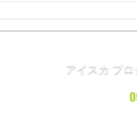
生産者の声を届ける｜JAなが
制作
さき県央みかん部会様のリー
SA
着情報
制作事例
ホームページ制作
動画制作プロモー
ル動画制作事例
グ用
ROJECT.
In
アイスカ プ
しま
​
​〒851-3212 長崎市長浦町2456
月～金 AM