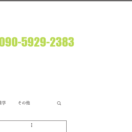
ルならアイスカプロジェクトです。
​090-5929-2383
M10:00 ～ PM6:00 (休日：土・日・祝日）
BGM/音楽制作
運営者情報
アイスカブログ
雑学
その他
況
時事ネタ