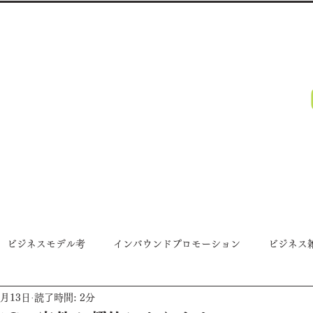
・福岡・全国対応）、動画制作、BGM制作、TVのCM制作、ウェブコンサ
カ プロジェクト
PROJECT.
月～金 A
様向けホームページを
​承っています。お気軽にご相談ください。
事例
ホームページ制作
動画制作プロモーション
ビジネスモデル考
インバウンドプロモーション
ビジネス
3月13日
読了時間: 2分
ガゼェット
アウトバウンドプロモーション
プロジェクト近