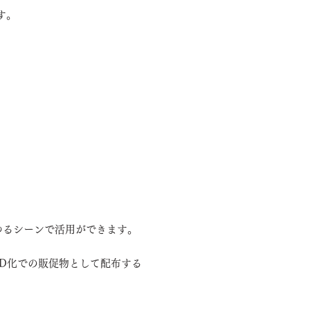
す。
どのSNS・展示会など多彩な活
ゆるシーンで活用ができます。
VD化での販促物として配布する