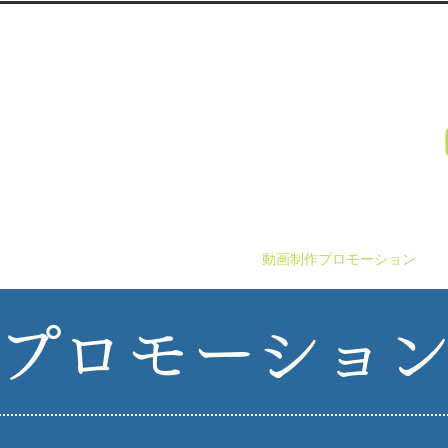
・福岡・全国対応）、動画制作、BGM制作、TVのCM制作、ウェブコンサ
カ プロジェクト
PROJECT.
月～金 A
様向けホームページを
​承っています。お気軽にご相談ください。
事例
ホームページ制作
動画制作プロモーション
プロモーショ