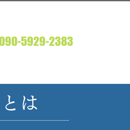
ルならアイスカプロジェクトです。
​090-5929-2383
M10:00 ～ PM6:00 (休日：土・日・祝日）
BGM/音楽制作
運営者情報
アイスカブログ
ンとは