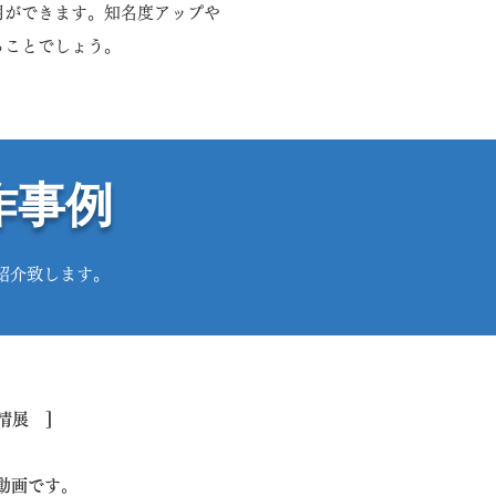
用ができます。知名度アップや
ることでしょう。
作事例
紹介致します。
清展 ]
動画です。