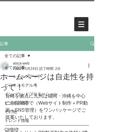
中小企業・個人事業・アーティスト様向けホームページを
​承
っています。お気軽にご相談ください。
AISCA
PROJECT.
アイスカ プロジェクト
記事
全ての記事
aisca-web
全ての記事
2022年5月24日
読了時間: 2分
ホームページは自走性を持
ソーシャルメディア
って！
ビジネスモデル考
インバウンドプロモーション
長崎を拠点に九州は福岡・沖縄を中心
ビジネス雑学
に全国対応で（Webサイト制作＋PR動
画＋SNS管理）をワンパッケージでご
その他
提案いたしております。
トレンド情報
CM制作