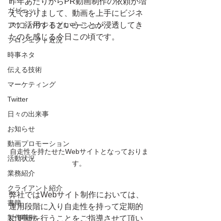
昨年あたりからPR動画制作の依頼が増
ガゼェット
えておりまして、動画を上手にビジネ
スに活用するということが浸透してき
アウトバウンドプロモーション
たのを感じる今日この頃です。
プロジェクト近況
時事ネタ
伝える技術
マーケティング
Twitter
日々の出来事
お知らせ
動画プロモーション
自走性を持たせたWebサイトとなっておりま
活動状況
す。
業務紹介
クライアント紹介
弊社ではWebサイト制作においては、
書簡
運用段階に入り自走性を持って定期的
製作事例
に更新を行うことをご指導させて頂い