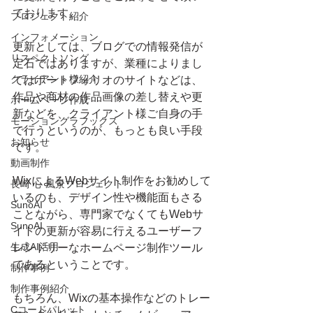
ております。
プロジェクト紹介
インフォメーション
更新としては、ブログでの情報発信が
リスペクトソング
定石ではありますが、業種によりまし
クライアント様紹介
てはポートフォリオのサイトなどは、
作品や商材の作品画像の差し替えや更
ホームページ作成
新などを、クライアント様ご自身の手
モーショングラフックス
で行うというのが、もっとも良い手段
お知らせ
です。
動画制作
WixによるWebサイト制作をお勧めして
長崎 心 風景プロジェクト
いるのも、デザイン性や機能面もさる
SunoAI
ことながら、専門家でなくてもWebサ
SunoAI
イトの更新が容易に行えるユーザーフ
生成AI活用
レンドリーなホームページ制作ツール
であるということです。
制作事例
制作事例紹介
もちろん、Wixの基本操作などのトレー
Cコードパレット