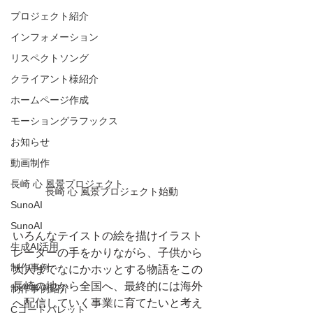
プロジェクト紹介
インフォメーション
リスペクトソング
クライアント様紹介
ホームページ作成
モーショングラフックス
お知らせ
動画制作
長崎 心 風景プロジェクト
長崎 心 風景プロジェクト始動
SunoAI
SunoAI
いろんなテイストの絵を描けイラスト
生成AI活用
レーターの手をかりながら、子供から
制作事例
大人までなにかホッとする物語をこの
長崎の地から全国へ、最終的には海外
制作事例紹介
へ配信していく事業に育てたいと考え
Cコードパレット