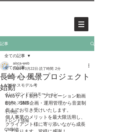
中小企業・個人事業・アーティスト様向けホームページを
​承
っています。お気軽にご相談ください。
AISCA
PROJECT.
アイスカ プロジェクト
記事
全ての記事
aisca-web
全ての記事
2024年3月22日
読了時間: 2分
長崎 心 風景プロジェクト
ソーシャルメディア
始動
ビジネスモデル考
インバウンドプロモーション
Webサイト制作、プロモーション動画
ビジネス雑学
制作、SNS企画・運用管理から音楽制
作までお引き受けいたします。
その他
個人事業のメリットを最大限活用し、
トレンド情報
クライアント様に寄り添いながら成長
CM制作
しております。皆様に感謝！