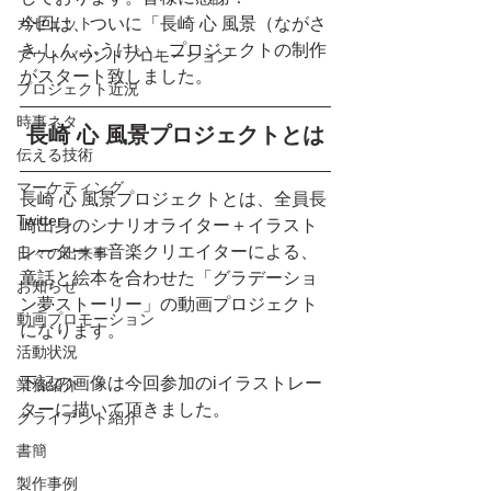
ガゼェット
今回は、ついに「長崎 心 風景（ながさ
き しん ふうけい」プロジェクトの制作
アウトバウンドプロモーション
がスタート致しました。
プロジェクト近況
時事ネタ
長崎 心 風景プロジェクトとは
伝える技術
マーケティング
長崎 心 風景プロジェクトとは、全員長
Twitter
崎出身のシナリオライター＋イラスト
レーター＋音楽クリエイターによる、
日々の出来事
童話と絵本を合わせた「グラデーショ
お知らせ
ン夢ストーリー」の動画プロジェクト
動画プロモーション
になります。
活動状況
下記の画像は今回参加のiイラストレー
業務紹介
ターに描いて頂きました。
クライアント紹介
書簡
製作事例