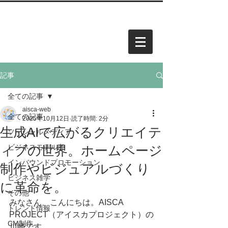
中小企業・個人事業・アーティスト様向けホームページを
​承
っています。お気軽にご相談ください。
AISCA
PROJECT.
アイスカ プロジェクト
記事
全ての記事
aisca-web
全ての記事
2025年10月12日
読了時間: 2分
生成AIで広がるクリエイテ
ソーシャルメディア
ィブの世界。ホームページ
ビジネスモデル考
インバウンドプロモーション
制作やビジュアルづくり
ビジネス雑学
に革命を。
その他
みなさん、こんにちは。AISCA 
トレンド情報
PROJECT（アイスカプロジェクト）の
CM制作
川崎です。