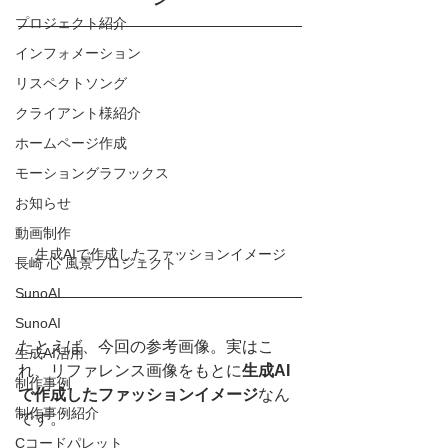
プロジェクト紹介
インフォメーション
リスペクトソング
クライアント様紹介
ホームページ作成
モーショングラフックス
お知らせ
動画制作
生成AIで作成したファッションイメージ
長崎 心 風景プロジェクト
SunoAI
SunoAI
たとえば、今回の参考画像。実はこ
生成AI活用
れ、リファレンス画像をもとに
生成AI
制作事例
で作成したファッションイメージ
なん
制作事例紹介
です。
Cコードパレット