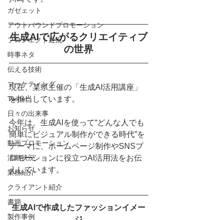
ガゼェット
アウトバウンドプロモーション
生成AIで広がるクリエイティブ
プロジェクト近況
の世界
時事ネタ
伝える技術
マーケティング
現在、某県主催の「生成AI活用講座」
Twitter
を担当しています。
日々の出来事
今年は、生成AIを使って“どんな人でも
お知らせ
簡単にビジュアル制作ができる時代”を
動画プロモーション
テーマに、ホームページ制作やSNSプ
活動状況
ロモーションに役立つAI活用法をお伝
えしています。
業務紹介
クライアント紹介
書簡
生成AIで作成したファッションイメー
製作事例
ジ