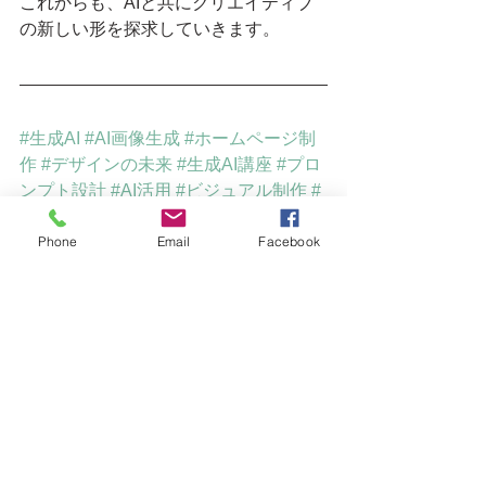
これからも、AIと共にクリエイティブ
の新しい形を探求していきます。
#生成AI
#AI画像生成
#ホームページ制
作
#デザインの未来
#生成AI講座
#プロ
ンプト設計
#AI活用
#ビジュアル制作
#
クリエイティブAI
#AISCA_PROJECT
Phone
Email
Facebook
アイスカプロジェクト
BGM作成
サウンドロゴ作成
PR動画
YouTube動画広告
Wixによるホームページ作成
ホームページ作成
Webプロモーション
テレビCM制作
オリジナルBGM制作
Wix
プロモーション動画制作
SNS運営管理
動画制作
タイアップ企画
生成AI
生成AI活用