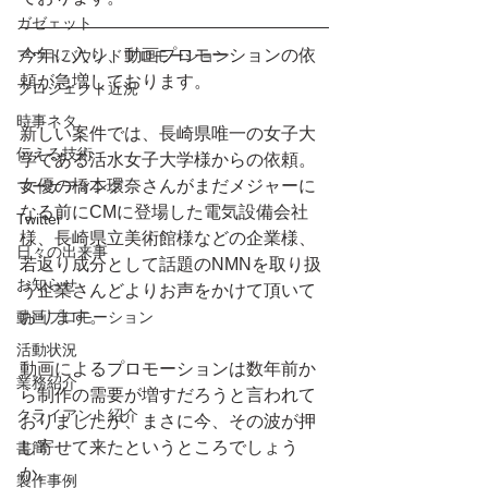
ガゼェット
今年に入り、動画プロモーションの依
アウトバウンドプロモーション
頼が急増しております。
プロジェクト近況
時事ネタ
新しい案件では、長崎県唯一の女子大
伝える技術
学である活水女子大学様からの依頼。
女優の橋本環奈さんがまだメジャーに
マーケティング
なる前にCMに登場した電気設備会社
Twitter
様、長崎県立美術館様などの企業様、
日々の出来事
若返り成分として話題のNMNを取り扱
お知らせ
う企業さんどよりお声をかけて頂いて
おります。
動画プロモーション
活動状況
動画によるプロモーションは数年前か
業務紹介
ら制作の需要が増すだろうと言われて
クライアント紹介
おりましたが、まさに今、その波が押
し寄せて来たというところでしょう
書簡
か。
製作事例