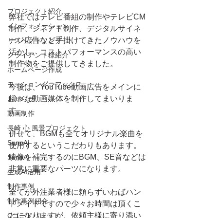
プロジェクト紹介
弊社ではテレビ番組の制作やテレビCM
インフォメーション
制作、シネアド制作、デジタルサイネ
ージ広告など手掛けてきたノウハウを
リスペクトソング
活かし、コストパフォーマンスの高い
クライアント様紹介
制作物をご提供してきました。
ホームページ作成
モーショングラフックス
今後は、YouTube動画広告をメインに
様々な動画媒体を制作してまいりま
お知らせ
す。
動画制作
長崎 心 風景プロジェクト
併せて、BGMも全てオリジナル楽曲を
SunoAI
使用するというこだわりもあります。
映像を補完するのにBGM、SE音などは
SunoAI
非常に重要なパーツになります。
生成AI活用
制作事例
全てが外注業者様に頼らずいわばハン
制作事例紹介
ドメイドですので少々お時間は頂くこ
とになりますが、依頼主様に寄り添い
Cコードパレット