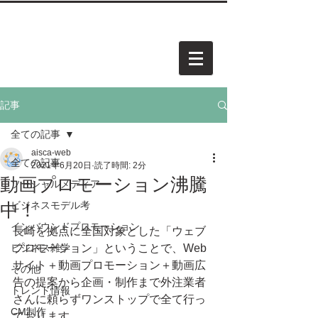
中小企業・個人事業・アーティスト様向けホームページを
​承
っています。お気軽にご相談ください。
AISCA
PROJECT.
アイスカ プロジェクト
記事
全ての記事
aisca-web
全ての記事
2021年6月20日
読了時間: 2分
動画プロモーション沸騰
ソーシャルメディア
中！
ビジネスモデル考
インバウンドプロモーション
長崎を拠点に全国対象とした「ウェブ
ビジネス雑学
プロモーション」ということで、Web
サイト＋動画プロモーション＋動画広
その他
告の提案から企画・制作まで外注業者
トレンド情報
さんに頼らずワンストップで全て行っ
CM制作
ております。