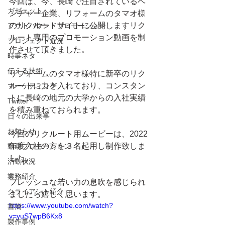
今回は、今、長崎で注目されているベ
ガゼェット
ンチャー企業、リフォームのタマオ様
のリクルートサイトに公開しますリク
アウトバウンドプロモーション
ルート専用のプロモーション動画を制
プロジェクト近況
作させて頂きました。
時事ネタ
伝える技術
リフォームのタマオ様特に新卒のリク
ルートに力を入れており、コンスタン
マーケティング
トに長崎の地元の大学からの入社実績
Twitter
を積み重ねておられます。
日々の出来事
お知らせ
今回のリクルート用ムービーは、2022
年度入社の方を３名起用し制作致しま
動画プロモーション
した。
活動状況
業務紹介
フレッシュな若い力の息吹を感じられ
クライアント紹介
ましたら嬉しく思います。
https://www.youtube.com/watch?
書簡
v=yuS7wpB6Kx8
製作事例