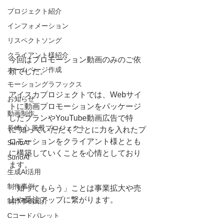
プロジェクト紹介
インフォメーション
リスペクトソング
クライアント様紹介
今回はプロモーション動画のみのご依
ホームページ作成
頼でした。
モーショングラフックス
アイスカプロジェクトでは、Webサイ
お知らせ
トに動画プロモーションをパッケージ
動画制作
したプランやYouTube動画広告で特
長崎 心 風景プロジェクト
に”知っていただく”ことに力を入れたプ
ロモーションをクライアント様ととも
SunoAI
に構築していくことを心情としており
SunoAI
ます。
生成AI活用
制作事例
「知ってもらう」ことは事業拡大や売
上や受注アップに繋がります。
制作事例紹介
Cコードパレット