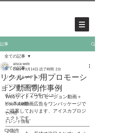
中小企業・個人事業・アーティスト様向けホームページを
​承
っています。お気軽にご相談ください。
AISCA
PROJECT.
アイスカ プロジェクト
記事
全ての記事
aisca-web
全ての記事
2023年3月14日
読了時間: 2分
リクルート用プロモーシ
ソーシャルメディア
ョン動画制作事例
ビジネスモデル考
インバウンドプロモーション
Webサイト＋プロモーション動画＋
ビジネス雑学
YouTube動画広告をワンパッケージで
ご提案しております、アイスカプロジ
その他
ェクトです。
トレンド情報
CM制作