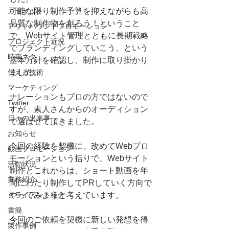
ガゼェット
可能な限り制作予算を抑えながらも高
品質な制作物を創ろう！ということ
アウトバウンドプロモーション
で、Webサイト管理とともに長期戦略
プロジェクト近況
でブランディングしていこう、という
時事ネタ
基本方針を確認し、制作に取り掛かり
伝える技術
ました。
マーケティング
ナレーションもプロの方ではないので
Twitter
すが、素人さんからのオーディション
日々の出来事
で選ばせて頂きました。
お知らせ
今回の経験を契機に、改めてWebプロ
動画プロモーション
モーションという括りで、Webサイト
活動状況
制作とこれからは、ショート動画を年
業務紹介
間にわたり制作してPRしていく方向で
クライアント紹介
やってみようと考えています。
書簡
今回のご依頼を契機に新しい発想を得
製作事例