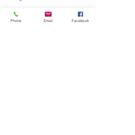
Phone
Email
Facebook
#アイスカプロジェクト
#ホームページ制作管理運用
#SNS企画管理運用
#プロモーション動画制作
アイスカプロジェクト
BGM作成
サウンドロゴ作成
PR動画
YouTube動画広告
Wixによるホームページ作成
Webプロモーション
オリジナルBGM制作
プロモーション動画制作