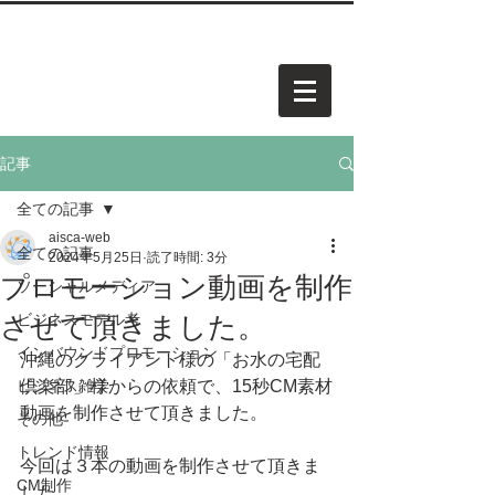
中小企業・個人事業・アーティスト様向けホームページを
​承
っています。お気軽にご相談ください。
AISCA
PROJECT.
アイスカ プロジェクト
記事
全ての記事
aisca-web
全ての記事
2024年5月25日
読了時間: 3分
プロモーション動画を制作
ソーシャルメディア
させて頂きました。
ビジネスモデル考
インバウンドプロモーション
沖縄のクライアント様の「お水の宅配
ビジネス雑学
倶楽部」様からの依頼で、15秒CM素材
動画を制作させて頂きました。
その他
トレンド情報
今回は３本の動画を制作させて頂きま
CM制作
した。