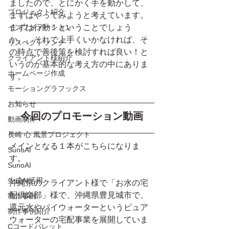
ましたので、とにかく手を動かして、
プロジェクト紹介
まずはやってみようと考えています。
インフォメーション
まずは行動！ということでしょう
か。。それで上手くいかなければ、そ
リスペクトソング
の時点で善後策を検討すれば良い！と
クライアント様紹介
いうのが基本的な考え方の中にありま
ホームページ作成
す。
モーショングラフックス
お知らせ
今回のプロモーション動画
動画制作
長崎 心 風景プロジェクト
メインとなる１本がこちらになりま
SunoAI
す。
SunoAI
生成AI活用
沖縄県のクライアント様で「お水の宅
配倶楽部」様で、沖縄県豊見城市で、
制作事例
還元水やパイウォーターというピュア
制作事例紹介
ウォーターの宅配事業を展開していま
Cコードパレット