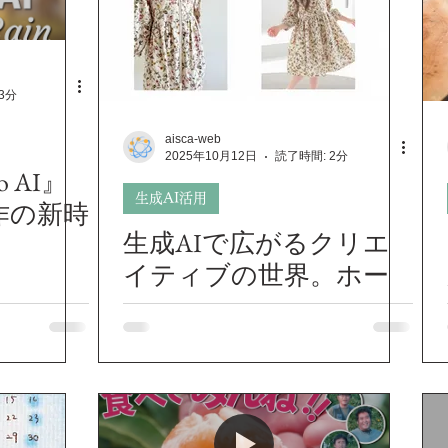
Twitter
日々の出来事
お知らせ
動画プロモーショ
3分
書簡
製作事例
プロジェクト紹介
インフォメーシ
aisca-web
2025年10月12日
読了時間: 2分
 AI』
生成AI活用
ージ作成
モーショングラフックス
お知らせ
動画制作
作の新時
生成AIで広がるクリエ
イティブの世界。ホー
ムページ制作やビジュ
アルづくりに革命を。