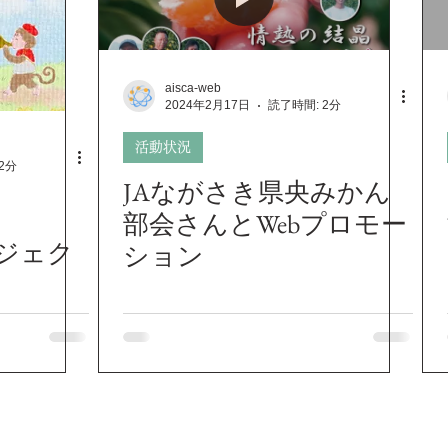
aisca-web
2024年2月17日
読了時間: 2分
活動状況
2分
JAながさき県央みかん
部会さんとWebプロモー
ロジェク
ション
着情報
制作事例
ホームページ制作
動画制作プロモー