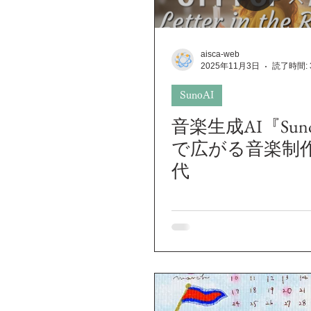
伝える技術
マーケティング
aisca-web
2025年11月3日
読了時間: 
業務紹介
クライアント紹介
SunoAI
音楽生成AI『Suno
クライアント様紹介
ホームペ
で広がる音楽制
代