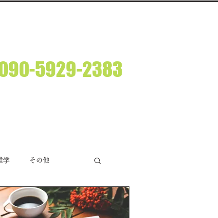
ルならアイスカプロジェクトです。
​090-5929-2383
M10:00 ～ PM6:00 (休日：土・日・祝日）
BGM/音楽制作
運営者情報
アイスカブログ
雑学
その他
況
時事ネタ