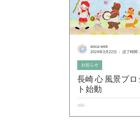
aisca-web
2024年3月22日
読了時間: 
お知らせ
長崎 心 風景プ
ト始動
Home
Sea Line Studio
新