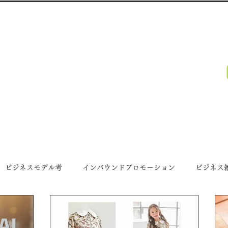
・福岡・全国対応）、動画制作、BGM制作、TVのCM制作、ウェブコンサ
カ プロジェクト
PROJECT.
月～金 A
様向けホームページを
​承っています。お気軽にご相談ください。
事例
ホームページ制作
動画制作プロモーション
ビジネスモデル考
インバウンドプロモーション
ビジネス
ガゼェット
アウトバウンドプロモーション
プロジェクト近