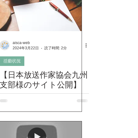
ン
活動状況
ョン
リスペクトソング
aisca-web
2024年3月22日
読了時間: 2分
活動状況
【日本放送作家協会九州
支部様のサイト公開】