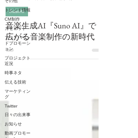
その他
トレンド情報
SunoAI
CM制作
音楽生成AI『Suno AI』で
ガゼェット
広がる音楽制作の新時代
アウトバウン
ドプロモーシ
ョン
プロジェクト
近況
時事ネタ
伝える技術
マーケティン
グ
Twitter
日々の出来事
お知らせ
動画プロモー