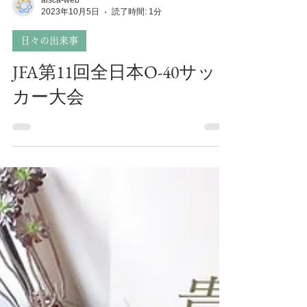
aisca-web
2023年10月5日
読了時間: 1分
日々の出来事
JFA第11回全日本O-40サッ
カー大会