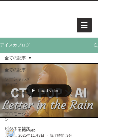
中小企業・個人事業・アーティスト様向けホームページを
​承
っています。お気軽にご相談ください。
AISCA
PROJECT.
アイスカ プロジェクト
アイスカブログ
全ての記事
全ての記事
ソーシャルメ
ディア
Load video
ビジネスモデ
ル考
インバウンド
プロモーショ
ン
ビジネス雑学
aisca-web
2025年11月3日
読了時間: 3分