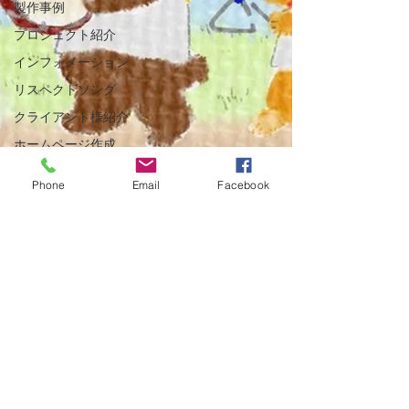
製作事例
プロジェクト紹介
インフォメーション
リスペクトソング
クライアント様紹介
ホームページ作成
モーショングラフックス
Phone
Email
Facebook
お知らせ
動画制作
長崎 心 風景プロジェクト
SunoAI
SunoAI
生成AI活用
制作事例
制作事例紹介