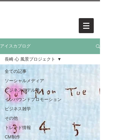
中小企業・個人事業・アーティスト様向けホームページを
​承
っています。お気軽にご相談ください。
AISCA
PROJECT.
アイスカ プロジェクト
アイスカブログ
長崎 心 風景プロジェクト
全ての記事
ソーシャルメディア
ビジネスモデル考
インバウンドプロモーション
ビジネス雑学
その他
トレンド情報
CM制作