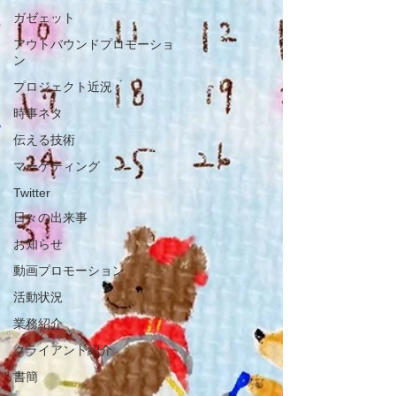
ガゼェット
アウトバウンドプロモーショ
ン
プロジェクト近況
時事ネタ
伝える技術
マーケティング
Twitter
日々の出来事
お知らせ
動画プロモーション
活動状況
業務紹介
クライアント紹介
書簡