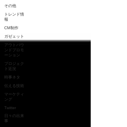
その他
トレンド情
報
CM制作
ガゼェット
アウトバウ
ンドプロモ
ーション
プロジェク
ト近況
時事ネタ
伝える技術
マーケティ
ング
Twitter
日々の出来
事