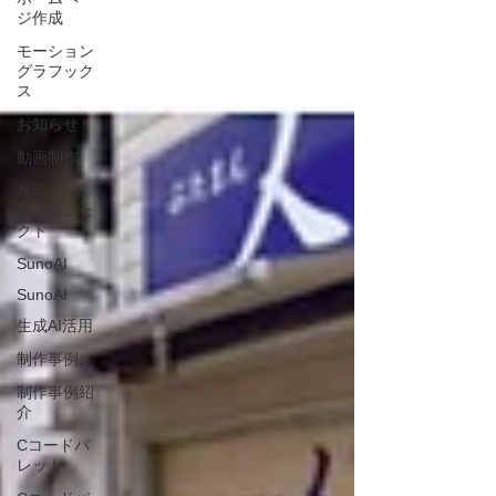
ジ作成
モーション
グラフック
ス
お知らせ
動画制作
長崎 心 風
景プロジェ
クト
SunoAI
SunoAI
生成AI活用
制作事例
制作事例紹
介
Cコードパ
レット