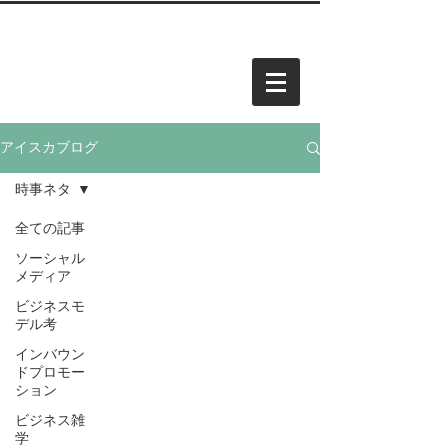
中小企業・個人事業・アーティスト様向けホームページを
​承
っています。お気軽にご相談ください。
AISCA
PROJECT.
アイスカ プロジェクト
アイスカブログ
時事ネタ
全ての記事
ソーシャル
メディア
ビジネスモ
デル考
インバウン
ドプロモー
ション
ビジネス雑
学