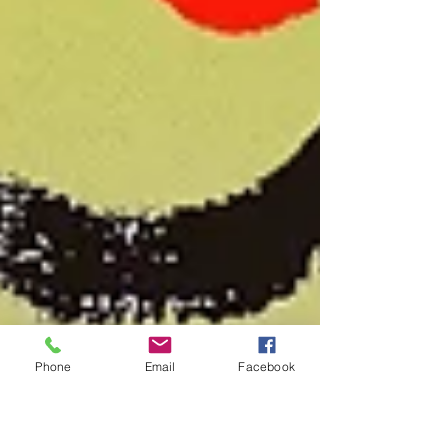
Phone
Email
Facebook