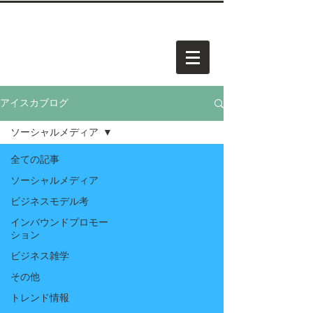
中小企業・個人事業・アーティスト様向けホームページを
​承
っています。お気軽にご相談ください。
AISCA
PROJECT.
アイスカ プロジェクト
アイスカブログ
ソーシャルメディア
全ての記事
ソーシャルメディア
ビジネスモデル考
インバウンドプロモー
ション
ビジネス雑学
その他
トレンド情報