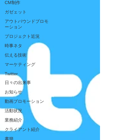
CM制作
ガゼェット
アウトバウンドプロモ
ーション
プロジェクト近況
時事ネタ
伝える技術
マーケティング
Twitter
日々の出来事
お知らせ
動画プロモーション
活動状況
業務紹介
クライアント紹介
書簡