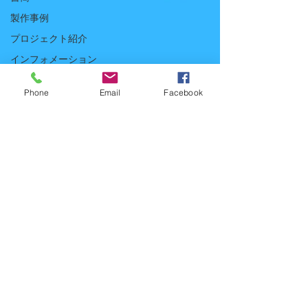
製作事例
プロジェクト紹介
インフォメーション
リスペクトソング
Phone
Email
Facebook
クライアント様紹介
ホームページ作成
モーショングラフック
ス
お知らせ
動画制作
長崎 心 風景プロジェ
クト
SunoAI
SunoAI
生成AI活用
著者（川崎）